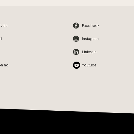
rvata
Facebook
d
Instagram
Linkedin
on noi
Youtube