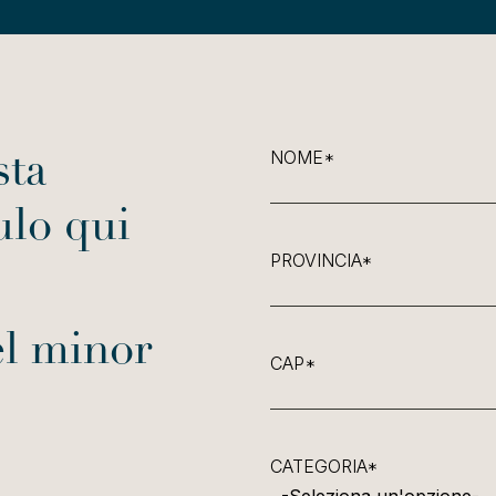
NOME*
sta
ulo qui
PROVINCIA*
el minor
CAP*
CATEGORIA*