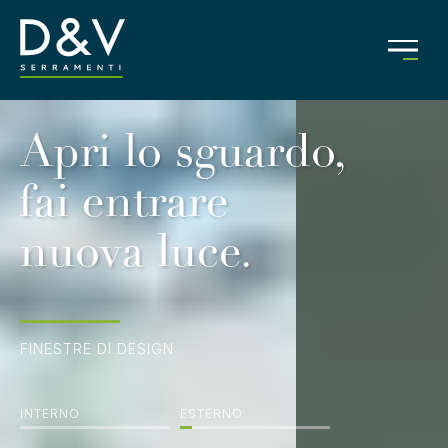
Apri lo sguardo,
fai entrare
nuova luce.
FINESTRE DI DESIGN
INTERNO
ESTERNO