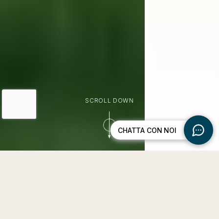
SCROLL DOWN
Funzionalità
ed estetica,