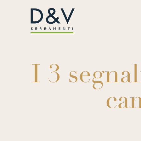
I 3 segna
cam