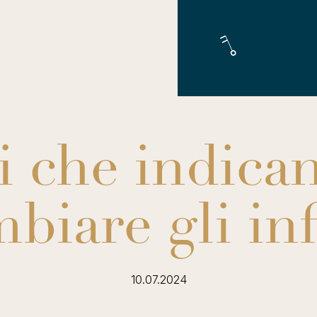
li che indic
biare gli inf
10.07.2024