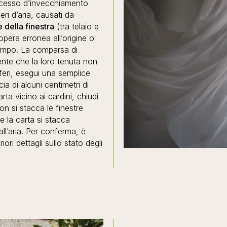
rocesso d’invecchiamento
eri d’aria, causati da
 della finestra
(tra telaio e
pera erronea all’origine o
 tempo. La comparsa di
mente che la loro tenuta non
fferi, esegui una semplice
ia di alcuni centimetri di
rta vicino ai cardini, chiudi
non si stacca le finestre
 la carta si stacca
ll’aria. Per conferma, è
ori dettagli sullo stato degli