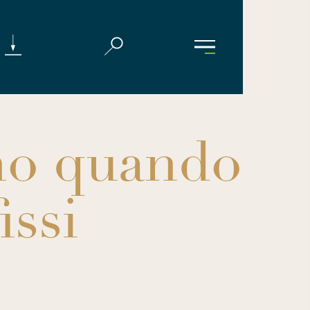
ano quando
issi